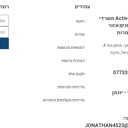
עמודים
רוצה
Active-Classroom משרדי
ראשי
ים:אזור
רות
אודות
פארק תעשיות יצחקי, מחסן מס' 4,
דוגמאות מהשטח
אל, מיקוד
הצהרת נגישות
תקנון אתר
מדיניות הפרטיות
- יונתן
מדיניות משלוחים והחזרות
:
JONATHAN4523@