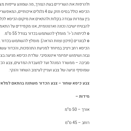
ולהרפות את השרירים בעת הצורך, מה שמונע עייפות מצט
הכיסא כולל בסיס חזק עם 4 גלגלים איכ
בין עמדות עבודה בקלות ולהתאים את מיקום הכיסא לכל 
להבטיח ישיבה נכונה וארגונומית, אנו מקפידים על התא
o
לכיתות ג’-ו’: מומלץ להשתמש בכדור בגודל 55 ס”מ.
o
לבוגרים (תיכון וצוות הוראה): מומלץ להשתמש בכדור בגודל 5
הכיסא רחב ויציב במיוחד למניעת התהפכות, והכדור עשו
גבוה ושימוש יומיומי אינטנסיבי. שלדת הכיסא מגיעה ב
סביבה – ממשרד המנהל ועד למעבדת המדעים, צבע הכד
שמוסיף נגיעה של צבע ועניין לעיצוב השחור והנקי.
צבע כיסא שחור – צבע הכדור משתנה בהתאם למלאי.
מידות –
אורך – 50 ס”מ
רוחב – 45 ס”מ