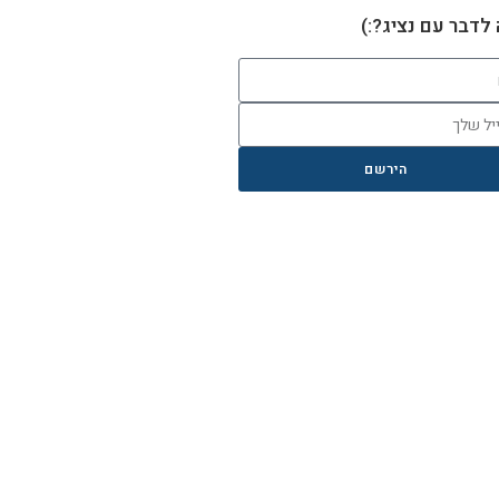
 לדבר עם נציג?:)
הירשם