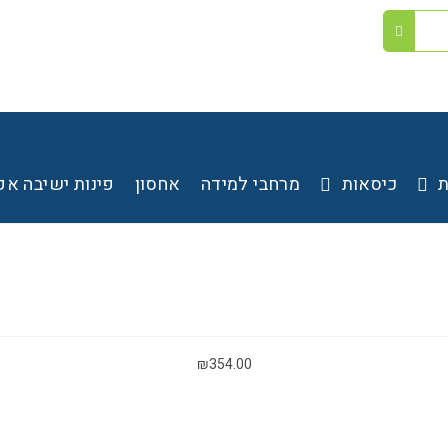
ת
כיסאות
מרחבי למידה
אחסון
פינות ישיבה אק
₪
354.00