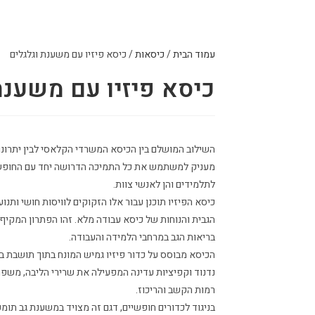
עמוד הבית
/
כיסאות
/ כיסא פיזיו עם משענת וגלגלים
כיסא פיזיו עם משענת
השילוב המושלם בין הכיסא המשרדי הקלאסי לבין יתרונו
מעניק למשתמש את כל התמיכה הדרושה יחד עם החופש ל
לתלמידים והן לאנשי צוות.
כיסא הפיזיו תוכנן עבור אלו הזקוקים לוויסות חושי ותנ
הגבית והנוחות של כיסא עבודה מלא. זהו הפתרון המקיף 
בריאות הגב במרחבי הלמידה והעבודה.
הכיסא מבוסס על כדור פיזיו גמיש המונח בתוך תושבת 
נדנוד וקפיציות עדינה המפעילה את שרירי הליבה, משפר
רמות הקשב והריכוז.
בניגוד לכדורים חופשיים, דגם זה מצויד במשענת גב 