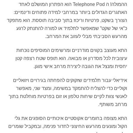
ההמולה! ה Telephone Pod הוא הפתרון המושלם לאחד
האתגרים הגדולים ביותר במרחבי למידה פתוחים ודינמיים:
הצורך בשקט, פרטיות וריכוז בתוך סביבה תוססת. הוא מתפקד
כ”אי של שקט” שמאפשר לתלמיד או למורה להתנתק לרגע
מהרעש הסביבתי מבלי לעזוב את המרחב.
התא מעוצב בקווים מודרניים ומרשימים המוסיפים נוכחות
עיצובית לכל מסדרון או מבואה. הוא תופס שטח רצפה קטן
יחסית ומנצל את הגובה ליצירת מרחב אישי מוגן.
אידיאלי עבור תלמידים שזקוקים להפחתה בגירויים ויזואליים
וקוליים כדי להצליח להתמקד במשימה, ומצד שני, מאפשר
לאנשי צוות לקיים שיחות טלפון או זום בפרטיות מוחלטת בתוך
מרחב משותף.
התא מצופה בחומרים אקוסטיים איכותיים הסופגים את גלי
הקול ומונעים מהרעש החיצוני לחדור פנימה, ובמקביל שומרים