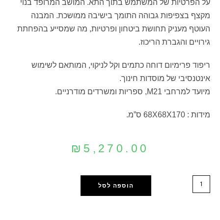
על הפרטיות של המשתמש בתוך התא. המושב המרופד בנוי
מקצף בצפיפות גבוהה התומך בישיבה ממושכת. המבנה
העוטף מעניק תחושת ביטחון ופרטיות, מה שמסייע בהפחתת
גירויים והגברת הריכוז.
ריפוד פרימיום דוחה כתמים וקל לניקוי, המותאם לשימוש
אינטנסיבי של מוסדות חינוך.
מיועד למרחבי M21, ספריות ומשרדים מודרניים.
מידות : 68X68X170 ס”מ.
₪
5,270.00
הוספה לסל