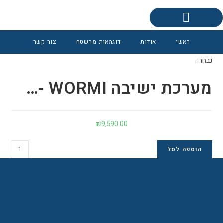
0
פינות ישיבה אקוסטיות
ראשי
אודות
דוגמאות מהשטח
צור קשר
נבחר:
מערכת ישיבה WORMI -…
₪
9,590.00
הוספה לסל