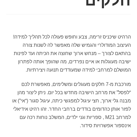
חלקים
הרהיט שיכניס זרימה, צבע וחופש פעולה לכל תהליך למידה!
העיצוב המודולרי והגמיש שלה מאפשר לה לשנות צורה
בהתאם לצורך – מנחש ארוך שחוצה את הכיתה ועד לפינות
ישיבה מעוגלות או איים נפרדים, מה שהופך אותה לפתרון
המושלם למרחבי למידה שמעודדים תנועה ויצירתיות.
מורכבת מ-7 חלקים מעוגלים ומשלימים, מאפשרת לכם
“לפסל” את מרחב הישיבה מחדש בכל יום. ניתן ליצור מהן
מבנה גלי ארוך, חצי עיגול למפגשי כיתה, עיגול סגור (“אי”) או
לפזר אותן כהדומים בודדים ברחבי החדר. זהו רהיט אידיאלי
למרחב M21 , ספריות וגני ילדים, המשלב נוחות רכה עם
אינספור אפשרויות סידור.