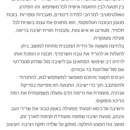
בין תנועה לבין התאמה אישית לכל משתמש. זהו הפתרון
האולטימטיבי למרחבי למידה דינמיים, מעבדות וספריות. בזכות
מנגנון הבוכנה הטלסקופי, הוא מתאים את עצמו בשניות לכל
תלמיד, סטודנט או איש צוות, ומבטיח חוויית ישיבה בריאה,
פעילה וממוקדת.
בלחיצה פשוטה על הידית המובנית מתחת למושב, ניתן
להעלות או להוריד את גובה השרפרף. תכונה זו הופכת אותו
לרהיט רב-שימושי המתאים גם לישיבה מול שולחן סטנדרטי
וגם מול שולחנות בר גבוהים.
הבסיס הקעור והחכם מאפשר למשתמש לנוע, להתנדנד
ולהסתובב תוך כדי ישיבה. התנועה הזו מסייעת בפריקת
אנרגיה, משפרת את זרימת הדם ומעלה משמעותית את רמת
הריכוז והפוקוס.
הישיבה על כיסא תנועתי מפעילה באופן טבעי את שרירי הגב
והבטן, מונעת ישיבה שפופה ומעודדת זקיפות לאורך זמן.
מושב נוח המונע החלקה, מותקן על שלדה חזקה ויציבה. העיצוב