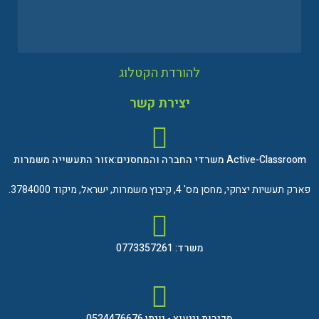
להורדת הקטלוג
יצירת קשר
Active-Classroom משרדי החברה והמחסנים:אזור התעשייה משמרות
פארק תעשיות יצחקי, מחסן מס' 4, קיבוץ משמרות, ישראל, מיקוד 3784000.
משרד: 0773357261
מכירות וייעוץ - יונתן 0524476676