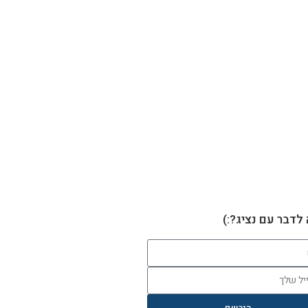
 לדבר עם נציג?:)
הירשם