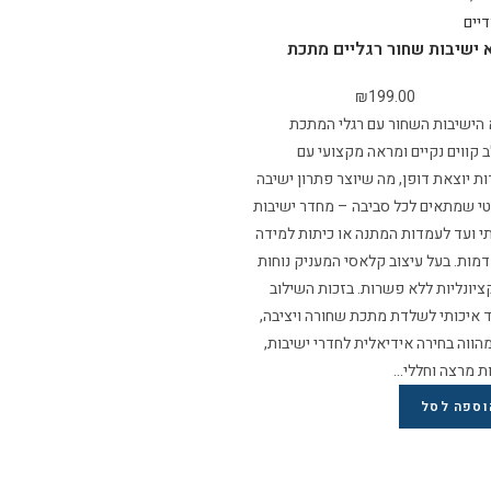
יים
 ישיבות שחור רגליים מתכת
₪
199.00
 הישיבות השחור עם רגלי המתכת
קווים נקיים ומראה מקצועי עם
ת יוצאת דופן, מה שיוצר פתרון ישיבה
טי שמתאים לכל סביבה – מחדר ישיבות
י ועד לעמדות המתנה או כיתות למידה
ות. בעל עיצוב קלאסי המעניק נוחות
ציונליות ללא פשרות. בזכות השילוב
ד איכותי לשלדת מתכת שחורה ויציבה,
הווה בחירה אידיאלית לחדרי ישיבות,
ת מרצה וחללי…
וספה לסל