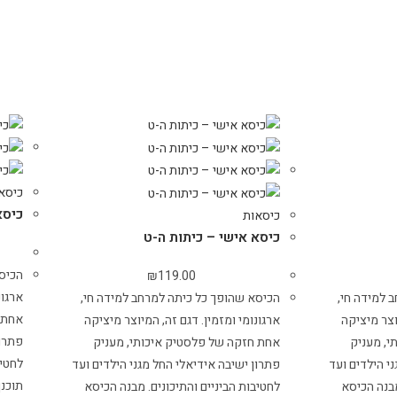
כיסא
כיסא
כיסאות
כיסא אישי – כיתות ה-ט
הכיסא
₪
119.00
ארגונ
 למידה חי,
הכיסא שהופך כל כיתה למרחב למידה חי,
אחת 
וצר מיציקה
ארגונומי ומזמין. דגם זה, המיוצר מיציקה
פתרון
י, מעניק
אחת חזקה של פלסטיק איכותי, מעניק
לחטיב
י הילדים ועד
פתרון ישיבה אידיאלי החל מגני הילדים ועד
תוכנן
מבנה הכיסא
לחטיבות הביניים והתיכונים. מבנה הכיסא