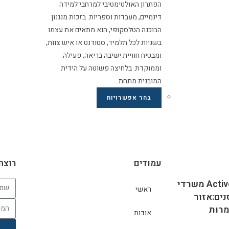
הפתרון האולטימטיבי למרחבי למידה
דינמיים, מעבדות וספריות. בזכות מנגנון
הבוכנה הטלסקופי, הוא מתאים את עצמו
בשניות לכל תלמיד, סטודנט או איש צוות,
ומבטיח חוויית ישיבה בריאה, פעילה
וממוקדת. בלחיצה פשוטה על הידית
המובנית מתחת…
בחר אפשרויות
עמודים
רוצה
Active-Classroom משרדי
ראשי
ים:אזור
רות
אודות