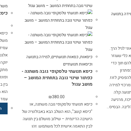
משרד
כיסא
ידה בתנועה
כיסא
משלב 
עמידו
ני לגיל הרך.
אלגנ
 כלי שעוזר
כיסאות
,
כסאות תנועתיים
,
למידה בתנועה
יוקרת
הם תוך כדי
וכיסאות תנועתיים
מתקדמ
פתרון
כיסא תנועתי טלסקופי גובה משתנה -
ופונק
כפתור שינוי גובה בתחתית המושב –
הפסיק לזוז.
מושב עגול
בין ב
ומרכזי למידה
הוא מ
תנועה קלה
₪
380.00
עמדו
וז, מרגיעה
כיסא תנועתי טלסקופי גובה משתנה, או
ליבה. הבסיס…
ה
"כיסא קשב", הוא השלב הבא באבולוציה של
הישיבה הדינמית – שילוב מושלם בין תנועה
לבין התאמה אישית לכל משתמש. זהו