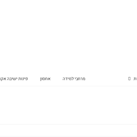
ת
כיסאות
מרחבי למידה
אחסון
פינות ישיבה אקו