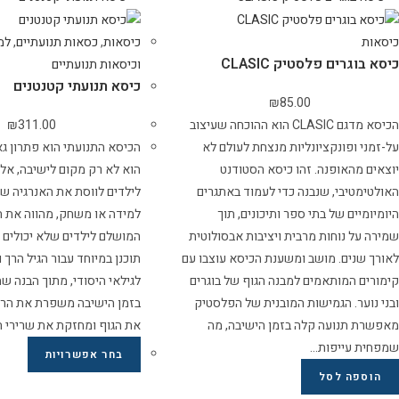
כיסאות
כיסאות
,
כסאות תנועתיים
,
למ
כיסא בוגרים פלסטיק CLASIC
וכיסאות תנועתיים
כיסא תנועתי קטנטנים
₪
85.00
הכיסא מדגם CLASIC הוא ההוכחה שעיצוב
311.00
₪
על-זמני ופונקציונליות מנצחת לעולם לא
הכיסא התנועתי הוא פתרון גאו
יוצאים מהאופנה. זהו כיסא הסטודנט
הוא לא רק מקום לישיבה, אלא
האולטימטיבי, שנבנה כדי לעמוד באתגרים
לילדים לווסת את האנרגיה של
היומיומיים של בתי ספר ותיכונים, תוך
למידה או משחק, מהווה את ה
שמירה על נוחות מרבית ויציבות אבסולוטית
המושלם לילדים שלא יכולים ל
לאורך שנים. מושב ומשענת הכיסא עוצבו עם
תוכנן במיוחד עבור הגיל הרך 
קימורים המותאמים למבנה הגוף של בוגרים
לגילאי היסודי, מתוך הבנה ש
ובני נוער. הגמישות המובנית של הפלסטיק
בזמן הישיבה משפרת את הריכ
מאפשרת תנועה קלה בזמן הישיבה, מה
את הגוף ומחזקת את שרירי ה
שמפחית עייפות…
בחר אפשרויות
הוספה לסל