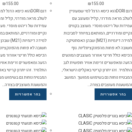
₪
155.00
₪
155.00
דגם DORIהוא כיסא הדגל למי שמעוניין
דגם DORIהוא כיסא הדגל ל
לשלב מראה מודרני, קליל ומעוצב עם
לשלב מראה מודרני, קליל ומ
עמידות של ריהוט מוסדי. מעוצב בקווים
עמידות של ריהוט מוסדי. מעו
נקיים ומודרניים, המותאם במיוחד לסביבות
נקיים ומודרניים, המותאם במ
למידה דינמיות (M21) שבהן האסתטיקה
למידה דינמיות
חשובה לא פחות מהפונקציונליות. גוף
חשובה לא פחות מהפונקציונלי
הכיסא כולל חריצי אוורור מעוצבים המונעים
הכיסא כולל חריצי אוורור מע
הזעה ומאפשרים זרימת אוויר חופשית לגב
הזעה ומאפשרים זרימת אוויר
התלמיד. זהו יתרון קריטי באקלים הישראלי,
התלמיד. זהו יתרון קריטי בא
המבטיח נוחות גם בשימוש ממושך. המושב
המבטיח נוחות גם בשימוש ממ
והמשענת מעוצבים בצורה…
והמשענת מעוצבים בצורה…
בחר אפשרויות
בחר אפשרויות