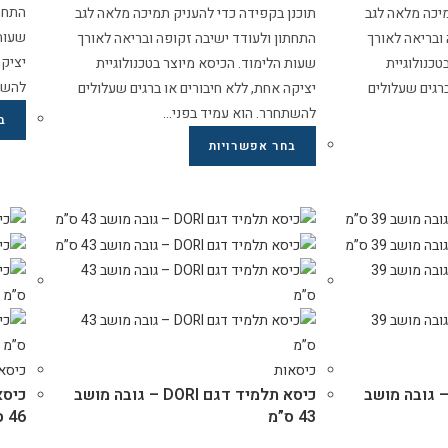
התחתו
מיכה מלאה לגב
תוכנן בקפידה כדי להעניק תמיכה מלאה לגב
שעות 
ובריאה לאורך
התחתון ולעודד ישיבה זקופה ובריאה לאורך
יציקה
טכנולוגיית
שעות הלימוד. הכיסא מיוצר בטכנולוגיית
להשת
ברגים שעלולים
יציקה אחת, ללא חיבורים או ברגים שעלולים
להשתחרר. הוא עמיד בפני…
ב
בחר אפשרויות
כיסאות
כיסא
סא תלמיד דגם DORI – גובה מושב
כיסא תלמיד דגם DORI – גובה מושב
43 ס”מ
46 ס”מ