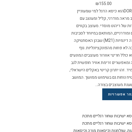
₪
155.00
דגם DORIהוא כיסא הדגל למי שמעוניין
מראה מודרני, קליל ומעוצב עם
ת של ריהוט מוסדי. מעוצב בקווים
 ומודרניים, המותאם במיוחד לסביבות
למידה דינמיות (M21) שבהן האסתטיקה
 לא פחות מהפונקציונליות. גוף
 כולל חריצי אוורור מעוצבים המונעים
ומאפשרים זרימת אוויר חופשית לגב
ד. זהו יתרון קריטי באקלים הישראלי,
יח נוחות גם בשימוש ממושך. המושב
ענת מעוצבים בצורה…
חר אפשרויות
ות
,
שולחנות וכיסאות מורה וכיסאות