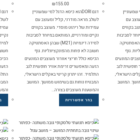
₪
155.00
מי שמעוניין
דגם DORIהוא כיסא הדגל למי שמעוניין
עוצב עם
לשלב מראה מודרני, קליל ומעוצב עם
לשלב 
צב בקווים
עמידות של ריהוט מוסדי. מעוצב בקווים
עמידו
יוחד לסביבות
נקיים ומודרניים, המותאם במיוחד לסביבות
נקיים
 (M21) שבהן האסתטיקה
למידה דינמיות (M21) שבהן האסתטיקה
ות. גוף
חשובה לא פחות מהפונקציונליות. גוף
חשובה
וצבים המונעים
הכיסא כולל חריצי אוורור מעוצבים המונעים
הכיסא
 חופשית לגב
הזעה ומאפשרים זרימת אוויר חופשית לגב
הזעה 
קלים הישראלי,
התלמיד. זהו יתרון קריטי באקלים הישראלי,
התלמי
ושך. המושב
המבטיח נוחות גם בשימוש ממושך. המושב
המבט
והמשענת מעוצבים בצורה…
והמש
בחר אפשרויות
ב
כיסא